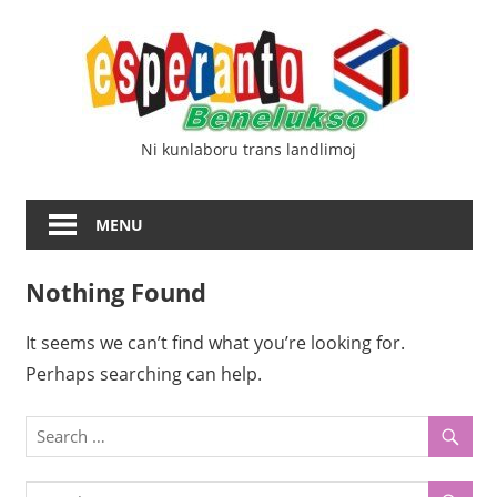
Skip
Esp
to
content
Ben
Ni kunlaboru trans landlimoj
MENU
Nothing Found
It seems we can’t find what you’re looking for.
Perhaps searching can help.