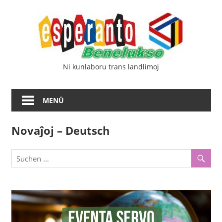
Zum
Esp
Inhalt
springen
Ben
Ni kunlaboru trans landlimoj
MENÜ
Novaĵoj – Deutsch