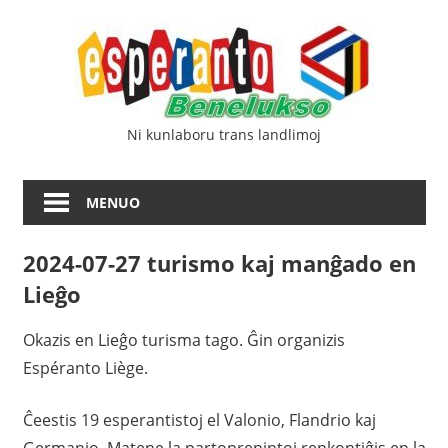
Iri
Esp
rekte
al
Ben
la
enhavo
Ni kunlaboru trans landlimoj
MENUO
2024-07-27 turismo kaj manĝado en
Lieĝo
Okazis en Lieĝo turisma tago. Ĝin organizis
Espéranto Liège.
Ĉeestis 19 esperantistoj el Valonio, Flandrio kaj
Germanio. Matene la partoprenintoj renkontiĝis en la