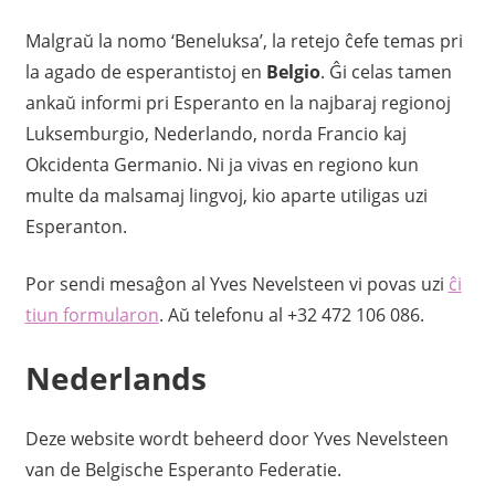
Malgraŭ la nomo ‘Beneluksa’, la retejo ĉefe temas pri
la agado de esperantistoj en
Belgio
. Ĝi celas tamen
ankaŭ informi pri Esperanto en la najbaraj regionoj
Luksemburgio, Nederlando, norda Francio kaj
Okcidenta Germanio. Ni ja vivas en regiono kun
multe da malsamaj lingvoj, kio aparte utiligas uzi
Esperanton.
Por sendi mesaĝon al Yves Nevelsteen vi povas uzi
ĉi
tiun formularon
. Aŭ telefonu al +32 472 106 086.
Nederlands
Deze website wordt beheerd door Yves Nevelsteen
van de Belgische Esperanto Federatie.