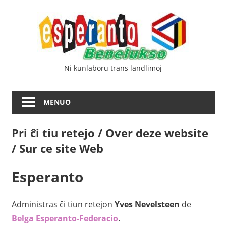
Iri
Esp
rekte
al
Ben
la
enhavo
Ni kunlaboru trans landlimoj
MENUO
Pri ĉi tiu retejo / Over deze website
/ Sur ce site Web
Esperanto
Administras ĉi tiun retejon
Yves Nevelsteen
de
Belga Esperanto-Federacio
.