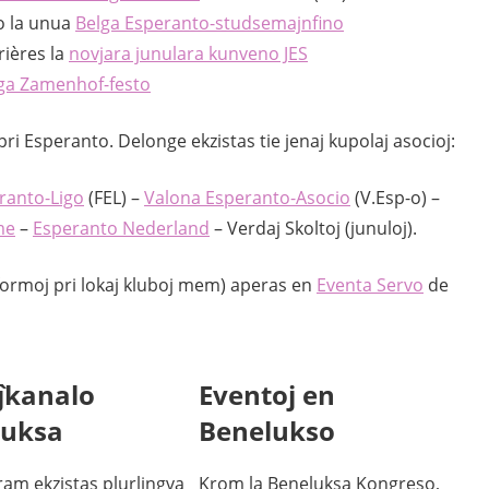
ro la unua
Belga Esperanto-studsemajnfino
rières la
novjara junulara kunveno JES
ga Zamenhof-festo
ri Esperanto. Delonge ekzistas tie jenaj kupolaj asocioj:
ranto-Ligo
(FEL) –
Valona Esperanto-Asocio
(V.Esp-o) –
me
–
Esperanto Nederland
– Verdaj Skoltoj (junuloj).
informoj pri lokaj kluboj mem) aperas en
Eventa Servo
de
ĵkanalo
Eventoj en
luksa
Benelukso
ram ekzistas plurlingva
Krom la Beneluksa Kongreso,