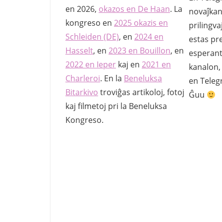
en 2026,
okazos en De Haan
. La
novaĵkana
kongreso en
2025 okazis en
prilingva
Schleiden (DE)
, en
2024 en
estas pr
Hasselt
, en
2023 en Bouillon
, en
esperanti
2022 en Ieper
kaj en
2021 en
kanalon,
Charleroi
. En la
Beneluksa
en Teleg
Bitarkivo
troviĝas artikoloj, fotoj
Ĝuu
kaj filmetoj pri la Beneluksa
Kongreso.