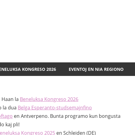
Esperanto
Benelukso
ENELUKSA KONGRESO 2026
EVENTOJ EN NIA REGIONO
e Haan la
Beneluksa Kongreso 2026
o la dua
Belga Esperanto-studsemajnfino
ftago
en Antverpeno. Bunta programo kun bongusta
 kaj pli!
eneluksa Kongreso 2025
en Schleiden (DE)