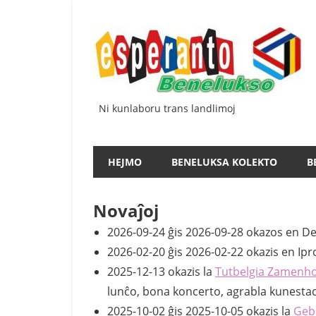
Iri
rekte
al
la
enhavo
Ni kunlaboru trans landlimoj
HEJMO
BENELUKSA KOLEKTO
B
Novaĵoj
2026-09-24 ĝis 2026-09-28 okazos en D
2026-02-20 ĝis 2026-02-22 okazis en Ipr
2025-12-13 okazis la
Tutbelgia Zamenho
lunĉo, bona koncerto, agrabla kunestado
2025-10-02 ĝis 2025-10-05 okazis la
Geb