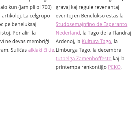
lo kun (jam pli ol 700)
gravaj kaj regule revenantaj
j artikoloj. La celgrupo
eventoj en Benelukso estas la
ecipe beneluksaj
Studosemajnfino de Esperanto
stoj. Por aliri la
Nederland
, la Tago de la Flandraj
 vi ne devas membriĝi
Ardenoj, la
Kultura Tago
, la
ram. Sufiĉas
alklaki ĉi tie
.
Limburga Tago, la decembra
tutbelga Zamenhoffesto
kaj la
printempa renkontiĝo
PEKO
.