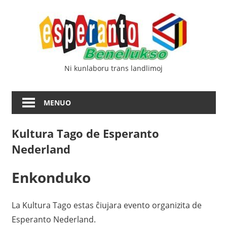
Iri
Esp
rekte
al
Ben
la
enhavo
Ni kunlaboru trans landlimoj
MENUO
Kultura Tago de Esperanto
Nederland
Enkonduko
La Kultura Tago estas ĉiujara evento organizita de
Esperanto Nederland.