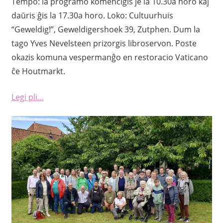
Tempo: la programo komenciĝis je la 10.30a horo kaj
daŭris ĝis la 17.30a horo. Loko: Cultuurhuis
“Geweldig!”, Geweldigershoek 39, Zutphen. Dum la
tago Yves Nevelsteen prizorgis libroservon. Poste
okazis komuna vespermanĝo en restoracio Vaticano
ĉe Houtmarkt.
Legi pli…