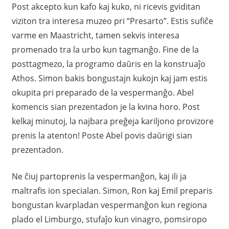
Post akcepto kun kafo kaj kuko, ni ricevis gviditan
viziton tra interesa muzeo pri “Presarto”. Estis sufiĉe
varme en Maastricht, tamen sekvis interesa
promenado tra la urbo kun tagmanĝo. Fine de la
posttagmezo, la programo daŭris en la konstruaĵo
Athos. Simon bakis bongustajn kukojn kaj jam estis
okupita pri preparado de la vespermanĝo. Abel
komencis sian prezentadon je la kvina horo. Post
kelkaj minutoj, la najbara preĝeja kariljono provizore
prenis la atenton! Poste Abel povis daŭrigi sian
prezentadon.
Ne ĉiuj partoprenis la vespermanĝon, kaj ili ja
maltrafis ion specialan. Simon, Ron kaj Emil preparis
bongustan kvarpladan vespermanĝon kun regiona
plado el Limburgo, stufaĵo kun vinagro, pomsiropo