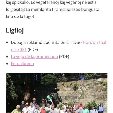
kaj spickuko. Eĉ vegetaranoj kaj veganoj ne estis
forgesitaj! La memfarita tiramisuo estis bongusta
fino de la tago!
Ligiloj
Dupaĝa reklamo aperinta en la revuo
Horizon-taal
n-ro 321
(PDF)
La vojo de la promenado
(PDF)
Fotoalbumo