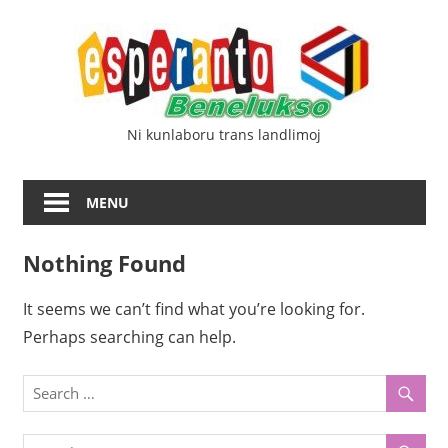
Skip
Esp
to
content
Ben
Ni kunlaboru trans landlimoj
MENU
Nothing Found
It seems we can’t find what you’re looking for.
Perhaps searching can help.