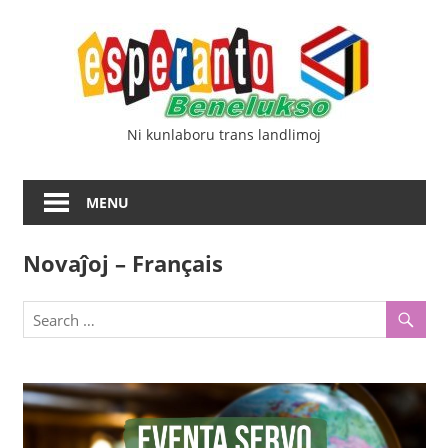
Skip
Esp
to
content
Ben
Ni kunlaboru trans landlimoj
MENU
Novaĵoj – Français