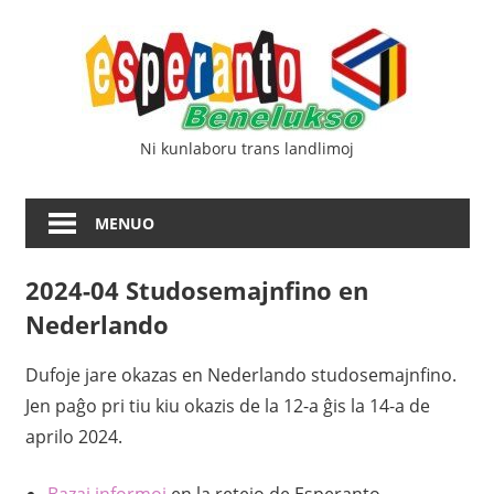
Iri
Esp
rekte
al
Ben
la
enhavo
Ni kunlaboru trans landlimoj
MENUO
2024-04 Studosemajnfino en
Nederlando
Dufoje jare okazas en Nederlando studosemajnfino.
Jen paĝo pri tiu kiu okazis de la 12-a ĝis la 14-a de
aprilo 2024.
Bazaj informoj
en la retejo de Esperanto