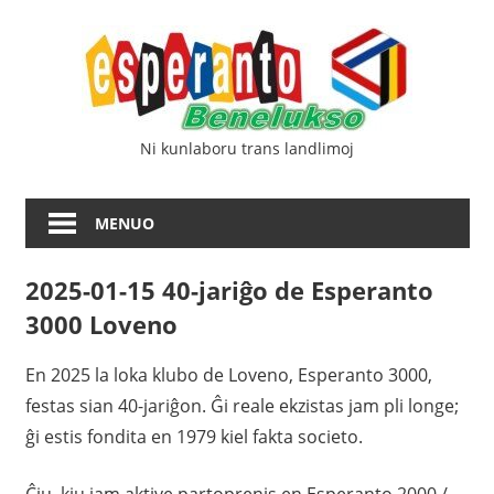
Iri
Esp
rekte
al
Ben
la
enhavo
Ni kunlaboru trans landlimoj
MENUO
2025-01-15 40-jariĝo de Esperanto
3000 Loveno
En 2025 la loka klubo de Loveno, Esperanto 3000,
festas sian 40-jariĝon. Ĝi reale ekzistas jam pli longe;
ĝi estis fondita en 1979 kiel fakta societo.
Ĉiu, kiu iam aktive partoprenis en Esperanto 2000 /