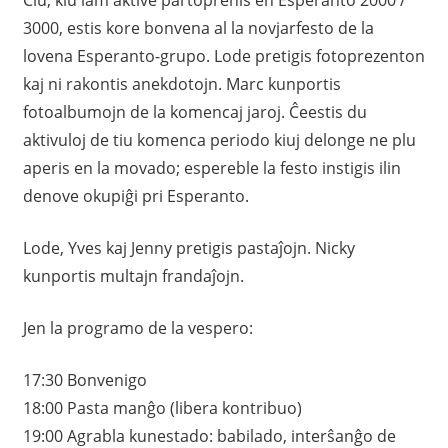
3000, estis kore bonvena al la novjarfesto de la
lovena Esperanto-grupo. Lode pretigis fotoprezenton
kaj ni rakontis anekdotojn. Marc kunportis
fotoalbumojn de la komencaj jaroj. Ĉeestis du
aktivuloj de tiu komenca periodo kiuj delonge ne plu
aperis en la movado; espereble la festo instigis ilin
denove okupiĝi pri Esperanto.
Lode, Yves kaj Jenny pretigis pastaĵojn. Nicky
kunportis multajn frandaĵojn.
Jen la programo de la vespero:
17:30 Bonvenigo
18:00 Pasta manĝo (libera kontribuo)
19:00 Agrabla kunestado: babilado, interŝanĝo de