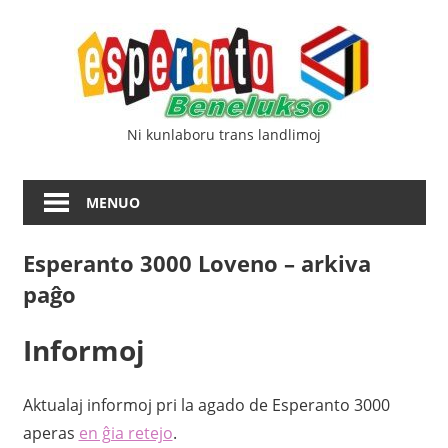
Iri
Esp
rekte
al
Ben
la
enhavo
Ni kunlaboru trans landlimoj
MENUO
Esperanto 3000 Loveno – arkiva
paĝo
Informoj
Aktualaj informoj pri la agado de Esperanto 3000
aperas
en ĝia retejo
.