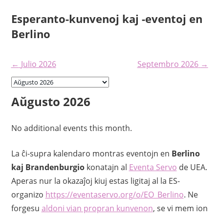
Iri
Esperanto-kunvenoj kaj -eventoj en
rekte
Berlino
al
la
enhavo
←
Julio 2026
Septembro 2026
→
Aŭgusto 2026
No additional events this month.
La ĉi-supra kalendaro montras eventojn en
Berlino
kaj Brandenburgio
konatajn al
Eventa Servo
de UEA.
Aperas nur la okazaĵoj kiuj estas ligitaj al la ES-
organizo
https://eventaservo.org/o/EO_Berlino
. Ne
forgesu
aldoni vian propran kunvenon
, se vi mem ion