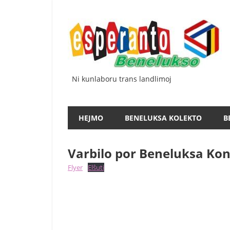
Iri
rekte
al
la
enhavo
Ni kunlaboru trans landlimoj
HEJMO
BENELUKSA KOLEKTO
B
Varbilo por Beneluksa Kon
Flyer
Elŝuti