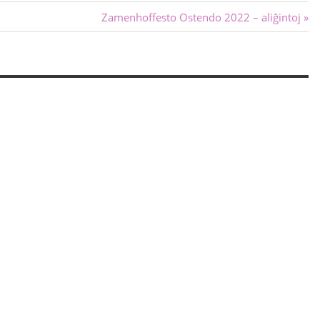
Sekva
Zamenhoffesto Ostendo 2022 – aliĝintoj
afiŝo: