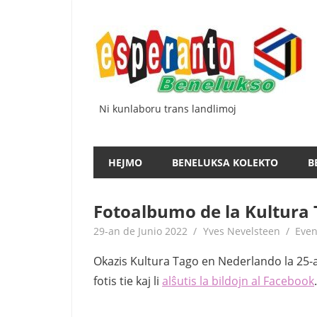
Iri
rekte
al
la
enhavo
Ni kunlaboru trans landlimoj
HEJMO
BENELUKSA KOLEKTO
B
Fotoalbumo de la Kultura
29-an de Junio 2022
Yves Nevelsteen
Even
Okazis Kultura Tago en Nederlando la 25
fotis tie kaj li
alŝutis la bildojn al Facebook
.