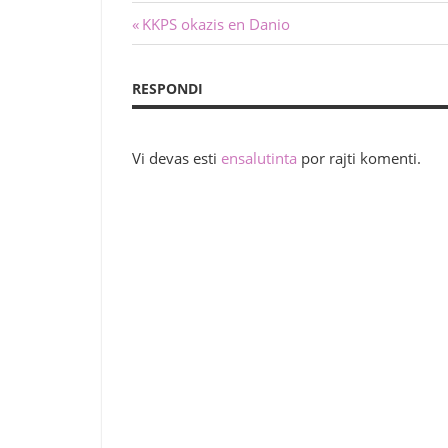
Navigado
Antaŭa
KKPS okazis en Danio
afiŝo:
tra
RESPONDI
afiŝoj
Vi devas esti
ensalutinta
por rajti komenti.