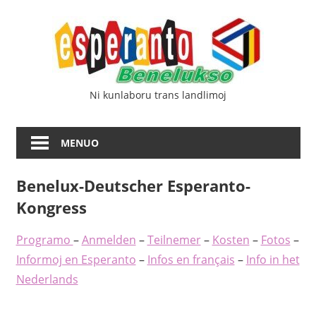
Iri
Esp
rekte
al
Ben
la
enhavo
Ni kunlaboru trans landlimoj
MENUO
Benelux-Deutscher Esperanto-
Kongress
Programo
–
Anmelden
–
Teilnemer
–
Kosten
–
Fotos
–
Informoj en Esperanto
–
Infos en français
–
Info in het
Nederlands