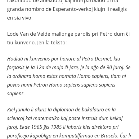
rakontado de anekdotoj kaj interparolado pri la
granda nombro de Esperanto-verkoj kiujn li realigis
en sia vivo.
Lode Van de Velde mallonge parolis pri Petro dum ĉi
tiu kunveno. Jen la teksto:
Hodiaŭ ni kunvenas por honore al Petro Desmet, kiu
forpasis je la 12a de majo ĉi-jare, je la aĝo de 90 jaroj. Se
la ordinara homo estas nomata Homo sapiens, tiam ni
povas nomi Petron Homo sapiens sapiens sapiens
sapiens.
Kiel junulo li akiris la diplomon de bakalaŭro en la
sciencoj kaj matematiko kaj poste instruis dum kelkaj
jaroj. Ekde 1965 ĝis 1985 li laboris kiel direktoro pri
poroficeja kapabligo en komputilfirmao en Bruselo. Ĉar li