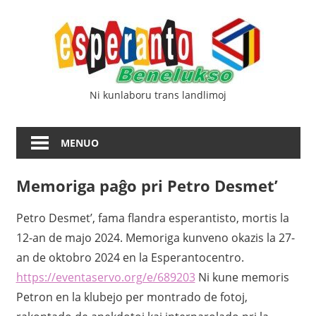
Iri
Esp
rekte
al
Ben
la
enhavo
Ni kunlaboru trans landlimoj
MENUO
Memoriga paĝo pri Petro Desmet’
Petro Desmet’, fama flandra esperantisto, mortis la
12-an de majo 2024. Memoriga kunveno okazis la 27-
an de oktobro 2024 en la Esperantocentro.
https://eventaservo.org/e/689203
Ni kune memoris
Petron en la klubejo per montrado de fotoj,