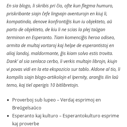
En sia blogo, li skribis pri ĉio, ofte kun flegma humuro,
priskribante siajn ĉefe lingvajn aventurojn en kiuj li,
kompatinda, denove konfrontiĝis kun iu objekteto, aŭ
parto de objekteto, de kiu li ne scias la plej taŭgan
terminon en Esperanto. Tiam komenciĝis heroa odiseo,
armita de multaj vortaroj kaj helpe de esperantistoj en
aliaj landoj, maldormante, ĝis kiam solvo estis trovita.
Dank’ al sia senlaca cerbo, li verkis multajn librojn, kiujn
vi povas vidi en la eta ekspozicio sur tablo. Aldone al tio, li
kompilis siajn blogo-artikolojn el Ipernity, aranĝis ilin laŭ
temo, kaj tiel aperigis 10 bitlibretojn.
Proverboj sub lupeo – Verdaj esprimoj en
Breŭgelsaŭco
Esperanto kaj kulturo – Esperantokulturo esprime
kaj proverbe