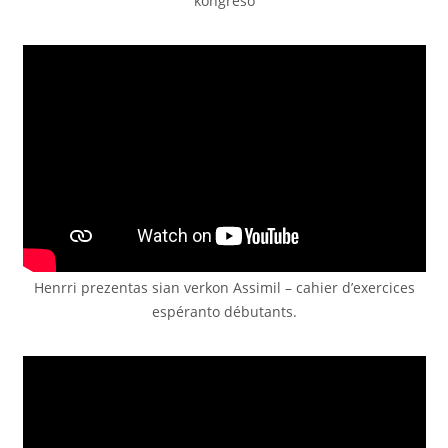
kongreso
Henrri prezentas sian verkon Assimil – cahier d’exercices
espéranto débutants.