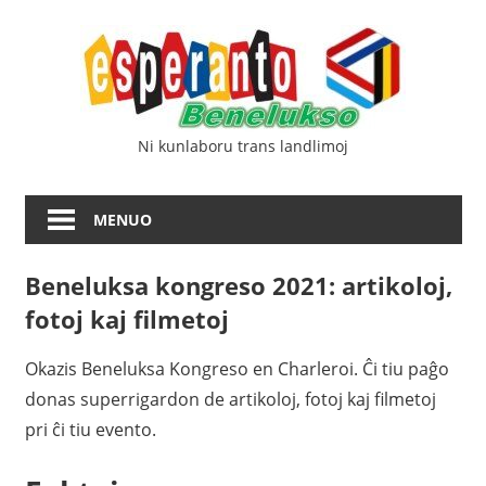
Iri
Esp
rekte
al
Ben
la
enhavo
Ni kunlaboru trans landlimoj
MENUO
Beneluksa kongreso 2021: artikoloj,
fotoj kaj filmetoj
Okazis Beneluksa Kongreso en Charleroi. Ĉi tiu paĝo
donas superrigardon de artikoloj, fotoj kaj filmetoj
pri ĉi tiu evento.